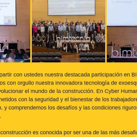
partir con ustedes nuestra destacada participación en 
s con orgullo nuestra innovadora tecnología de exoesqu
volucionar el mundo de la construcción. En Cyber Huma
idos con la seguridad y el bienestar de los trabajadore
n, y comprendemos los desafíos y las condiciones rigur
.
a construcción es conocida por ser una de las más desafi