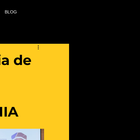
BLOG
ia de
NIA