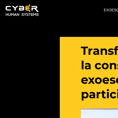
EXOES
Trans
la co
exoes
parti