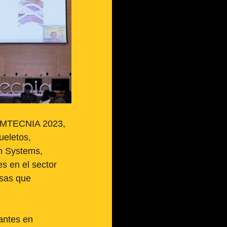
BIMTECNIA 2023, 
eletos, 
n Systems, 
s en el sector 
osas que 
antes en 