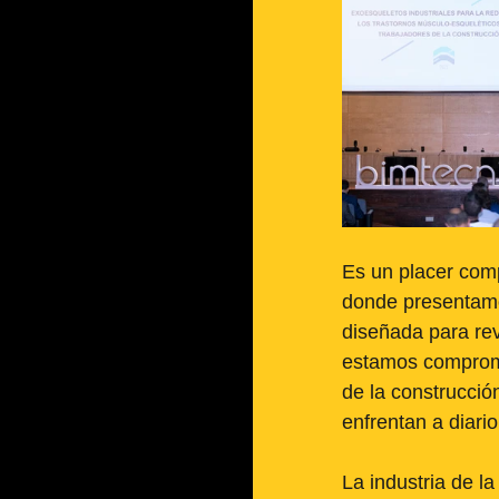
Es un placer com
donde presentamo
diseñada para re
estamos compromet
de la construcció
enfrentan a diario
La industria de l