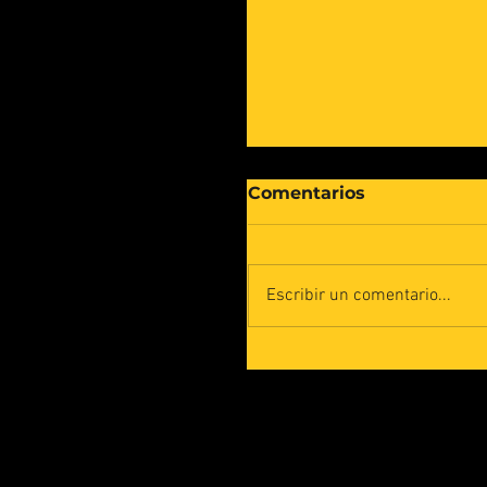
Comentarios
Escribir un comentario...
Cyber Human Syste
en la X Edición de los
Premios Mutualia 20