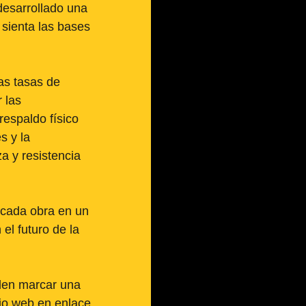
desarrollado una 
 sienta las bases 
as tasas de 
 las 
espaldo físico 
s y la 
a y resistencia 
o cada obra en un 
l futuro de la 
den marcar una 
tio web en enlace 