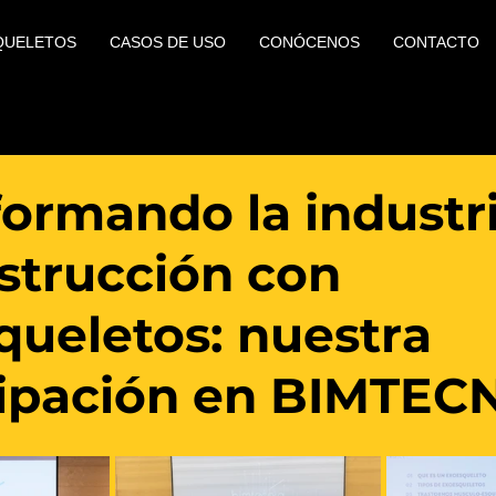
QUELETOS
CASOS DE USO
CONÓCENOS
CONTACTO
formando la industr
nstrucción con
queletos: nuestra
cipación en BIMTEC