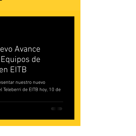
uevo Avance
 Equipos de
en EITB
sentar nuestro nuevo
l Teleberri de EITB hoy, 10 de