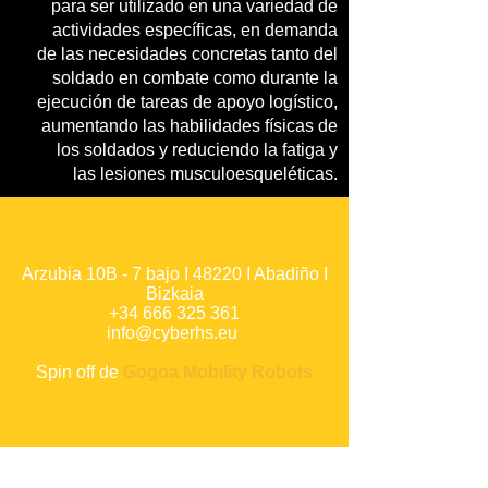
para ser utilizado en una variedad de
actividades específicas, en demanda
de las necesidades concretas tanto del
soldado en combate como durante la
ejecución de tareas de apoyo logístico,
aumentando las habilidades físicas de
los soldados y reduciendo la fatiga y
las lesiones musculoesqueléticas.
CONTÁCTANOS
Arzubia 10B - 7 bajo I 48220 I Abadiño I
Bizkaia
+34 666 325 361
info@cyberhs.eu
Spin off de
Gogoa Mobility Robots
SÍGUENOS EN