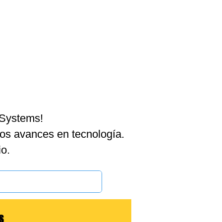
BLOG
 Systems!
los avances en tecnología.
o.
S