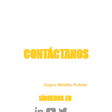
CONTÁCTANOS
Arzubia 10B - 7 bajo I 48220 I Abadiño I Bizkaia
+34 666 325 361
info@cyberhs.eu
Spin off de
Gogoa Mobility Robots
SÍGUENOS EN