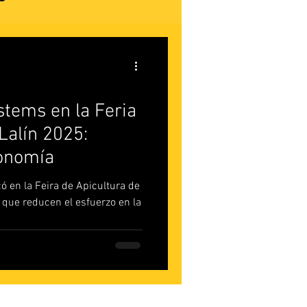
tems en la Feria
Lalín 2025:
gonomía
en la Feira de Apicultura de
 que reducen el esfuerzo en la