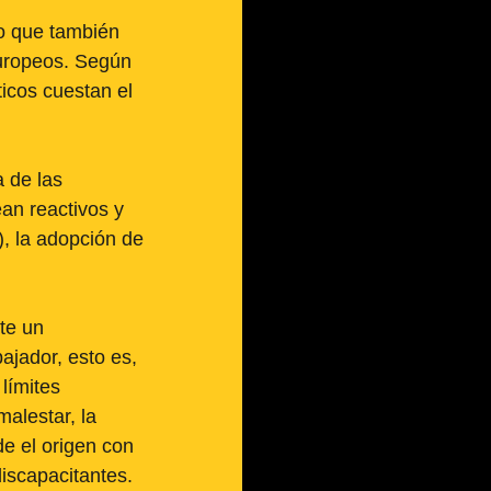
o que también 
europeos. Según 
icos cuestan el 
 de las 
an reactivos y 
, la adopción de 
te un 
ajador, esto es, 
límites 
alestar, la 
e el origen con 
discapacitantes. 