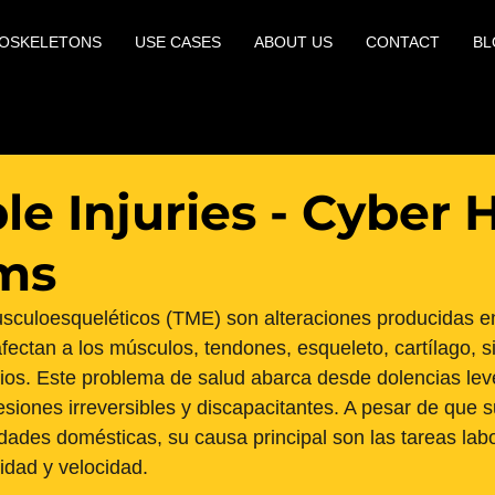
OSKELETONS
USE CASES
ABOUT US
CONTACT
BL
ble Injuries - Cybe
ms
sculoesqueléticos (TME) son alteraciones producidas en
fectan a los músculos, tendones, esqueleto, cartílago, s
ios. Este problema de salud abarca desde dolencias lev
lesiones irreversibles y discapacitantes. A pesar de que 
idades domésticas, su causa principal son las tareas labo
vidad y velocidad. 