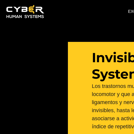
EX
Invisi
Syste
Los trastornos mu
locomotor y que a
ligamentos y nerv
invisibles, hasta 
asociarse a activ
índice de repetiti