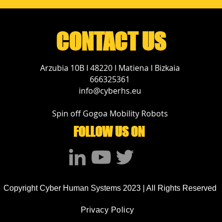
Exoskeletons and
Industrial 5G at
POLEALab
CONTACT US
Arzubia 10B I 48220 I Matiena I Bizkaia
666325361
info@cyberhs.eu
Spin off Gogoa Mobility Robots
FOLLOW US ON
Copyright Cyber Human Systems 2023 | All Rights Reserved
Privacy Policy