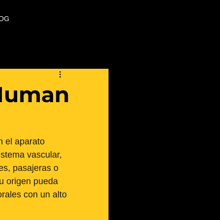
OG
r Human
 el aparato 
istema vascular, 
es, pasajeras o 
su origen pueda 
rales con un alto 