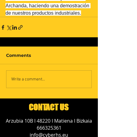
Archanda, haciendo una demostración 
de nuestros productos industriales.
Comments
Write a comment...
CONTACT US
Arzubia 10B I 48220 I Matiena I Bizkaia
666325361
info@cyberhs.eu