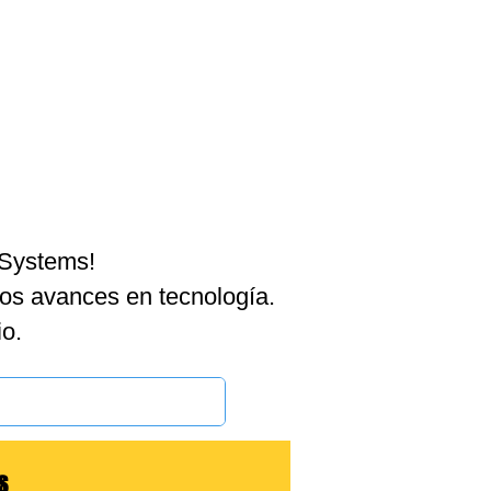
BLOG
 Systems!
los avances en tecnología.
o.
S