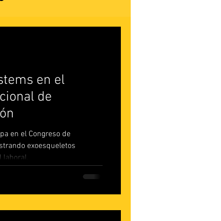
tems en el
cional de
jón
pa en el Congreso de
strando exoesqueletos
 laboral.