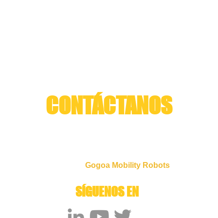
CONTÁCTANOS
Arzubia 10B - 7 bajo I 48220 I Abadiño I Bizkaia
+34 666 325 361
info@cyberhs.eu
Spin off de
Gogoa Mobility Robots
SÍGUENOS EN