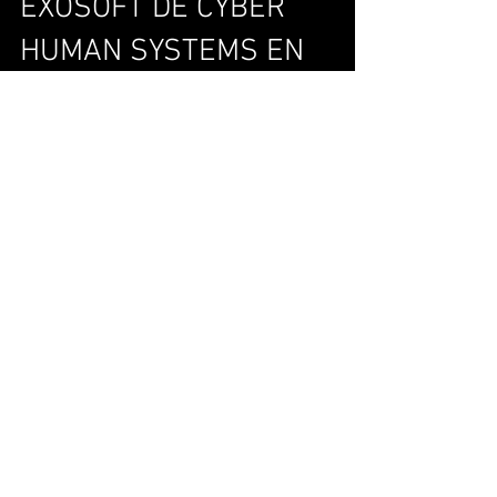
EXOSOFT DE CYBER
HUMAN SYSTEMS EN
TAREAS DE
MANTENIMIENTO,
LOGÍSTICA Y PRODUCCIÓN.
CONTÁCTANOS
Arzubia 10B - 7 bajo I 48220 I Abadiño I
Bizkaia
+34 666 325 361
info@cyberhs.eu
Spin off de
Gogoa Mobility Robots
SÍGUENOS EN